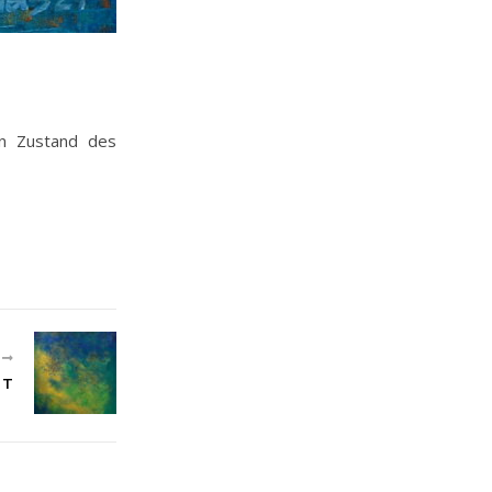
en Zustand des
R
IT