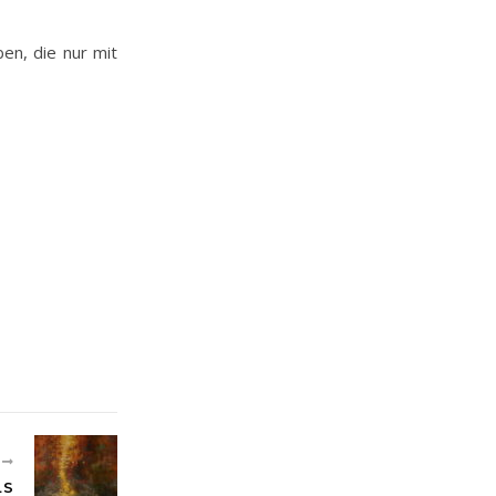
en, die nur mit
R
LS